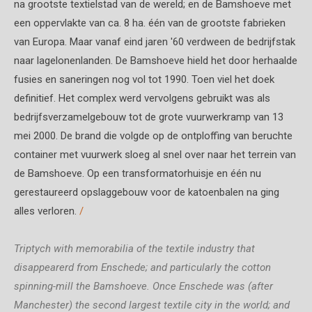
na grootste textielstad van de wereld; en de Bamshoeve met
een oppervlakte van ca. 8 ha. één van de grootste fabrieken
van Europa. Maar vanaf eind jaren '60 verdween de bedrijfstak
naar lagelonenlanden. De Bamshoeve hield het door herhaalde
fusies en saneringen nog vol tot 1990. Toen viel het doek
definitief. Het complex werd vervolgens gebruikt was als
bedrijfsverzamelgebouw tot de grote vuurwerkramp van 13
mei 2000. De brand die volgde op de ontploffing van beruchte
container met vuurwerk sloeg al snel over naar het terrein van
de Bamshoeve. Op een transformatorhuisje en één nu
gerestaureerd opslaggebouw voor de katoenbalen na ging
alles verloren.
/
Triptych with memorabilia of the textile industry that
disappearerd from Enschede; and particularly the cotton
spinning-mill the Bamshoeve. Once Enschede was (after
Manchester) the second largest textile city in the world; and