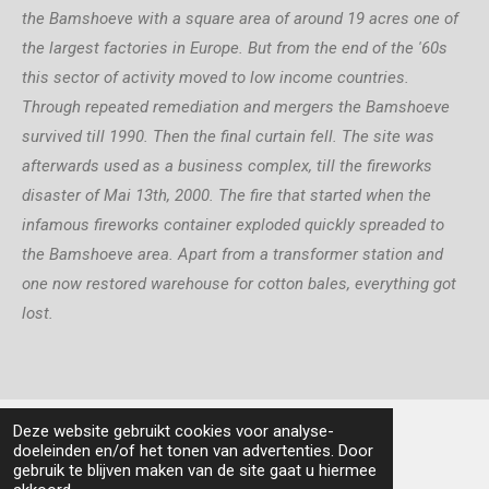
the Bamshoeve with a square area of around 19 acres one of
the largest factories in Europe. But from the end of the '60s
this sector of activity moved to low income countries.
Through repeated remediation and mergers the Bamshoeve
survived till 1990. Then the final curtain fell. The site was
afterwards used as a business complex, till the fireworks
disaster of Mai 13th, 2000. The fire that started when the
infamous fireworks container exploded quickly spreaded to
the Bamshoeve area. Apart from a
transformer station
and
one now restored warehouse for cotton bales, everything got
lost.
Deze website gebruikt cookies voor analyse-
doeleinden en/of het tonen van advertenties. Door
All text and images (unless mentioned otherwise)
gebruik te blijven maken van de site gaat u hiermee
© 2025 Willem Jager Art