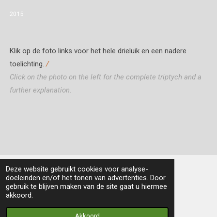
2015
Klik op de foto links voor het hele drieluik en een nadere
toelichting.
/
Click on the photo on the left for the complete triptych and a
further explanation.
Deze website gebruikt cookies voor analyse-
doeleinden en/of het tonen van advertenties. Door
All text and images (unless mentioned otherwise)
gebruik te blijven maken van de site gaat u hiermee
© 2025 Willem Jager Art
akkoord.
Powered by
JouwWeb
Akkoord